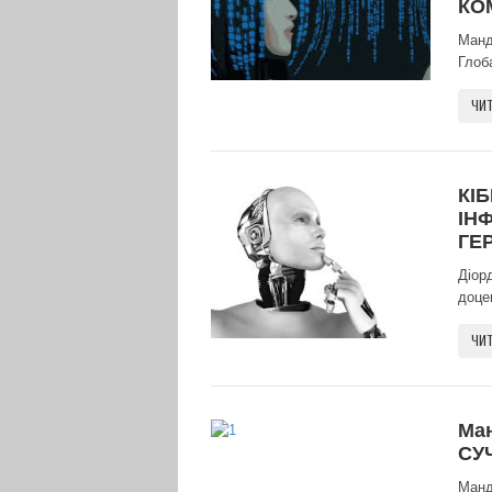
КО
Манд
Глоба
ЧИТ
КІ
ІН
ГЕ
Діор
доце
ЧИТ
Ма
СУ
Манд