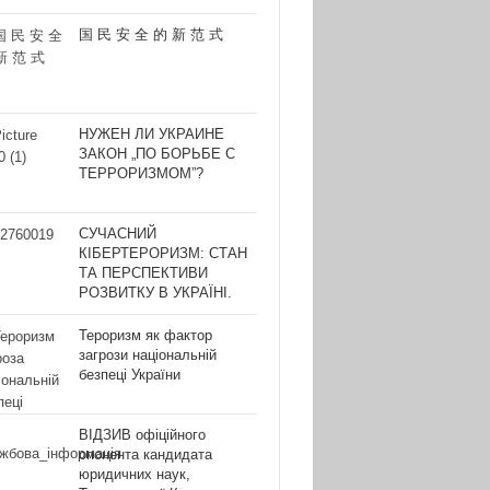
国 民 安 全 的 新 范 式
НУЖЕН ЛИ УКРАИНЕ
ЗАКОН „ПО БОРЬБЕ С
ТЕРРОРИЗМОМ”?
СУЧАСНИЙ
КІБЕРТЕРОРИЗМ: СТАН
ТА ПЕРСПЕКТИВИ
РОЗВИТКУ В УКРАЇНІ.
Тероризм як фактор
загрози національній
безпеці України
ВІДЗИВ офіційного
опонента кандидата
юридичних наук,