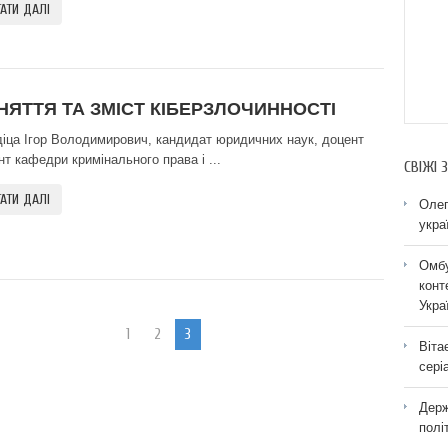
АТИ ДАЛІ
НЯТТЯ ТА ЗМІСТ КІБЕРЗЛОЧИННОСТІ
діца Ігор Володимирович, кандидат юридичних наук, доцент
нт кафедри кримінального права і ...
СВІЖІ 
АТИ ДАЛІ
Олег
укра
Омбу
конт
Укра
1
2
3
Віта
сері
Держ
полі