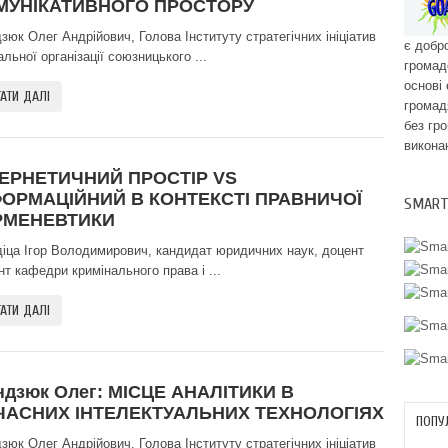
МУНІКАТИВНОГО ПРОСТОРУ
зюк Олег Андрійович, Голова Інституту стратегічних ініціатив
є добр
льної організації союзницького ...
громад
основі 
АТИ ДАЛІ
громад
без гр
викона
БЕРНЕТИЧНИЙ ПРОСТІР VS
ФОРМАЦІЙНИЙ В КОНТЕКСТІ ПРАВНИЧОЇ
SMART
РМЕНЕВТИКИ
діца Ігор Володимирович, кандидат юридичних наук, доцент
нт кафедри кримінального права і ...
АТИ ДАЛІ
ндзюк Олег: МІСЦЕ АНАЛІТИКИ В
ЧАСНИХ ІНТЕЛЕКТУАЛЬНИХ ТЕХНОЛОГІЯХ
ПОПУ
зюк Олег Андрійович, Голова Інституту стратегічних ініціатив