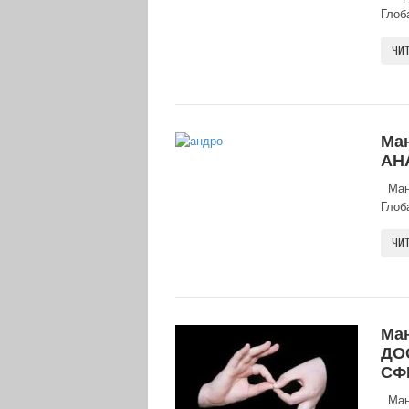
Глоба
ЧИТ
Ма
АН
Манд
Глоба
ЧИТ
Ма
ДО
СФ
Манд