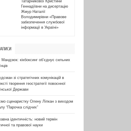
Татарникової Кристини
Геннадіївни на дисертацію
Жмур Наталії
Володимирівни «Правове
забезпечення службової
інформації в Україні»
ЗАПИСИ
 Мандзюк: кікбоксинг об’єднує сильних
їнців
дсман зі стратегічних комунікацій в
ексті творення геостратегії повоєнної
їнської Держави
ємо сценаристку Олену Ліпкан з виходом
алу “Парочка слідчих”
авна ідентичність: новий термін
тичної та правової науки