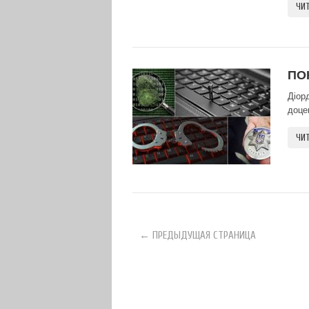
ЧИТ
ПО
Діор
доце
ЧИТ
← ПРЕДЫДУЩАЯ СТРАНИЦА