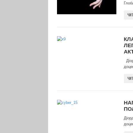
Глоба
ЧИТ
КЛ
ЛЕ
АК
Діор
доце
ЧИТ
НА
ПО
Діор
доце