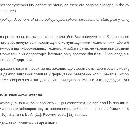
cies for cybersecurity cannot be static, as there are ongoing changes in the cyb
e measures.
olicy, directions of state policy, cybersphere, directions of state policy on 
не процвітання, соціальне та інформаційне благополуччя все більше залежа
, що забезпечуються інформаційно-комунікаційними технологіями, або в 
ежності від інформаційних технологій робить сучасне українське суспі
ористання кіберпростору. Кожного року зростає кількість кібернападів та
ті нашої держави.
ержави є вжиття проактивних заходів, що сформують гарантовані умови дл
ції даного завдання полягає у формуванні резервних копій (бекапів) інфо
теми кібербезпеки, що дозволять принципово зменшити (а подекуди – ун
ість теми дослідження.
атизації в нашій країні проблеми, що безпосередньо пов’язані із проникн
ивченням кіберпростору як середовища вчинення злочинів займалися: Косо
[8-10], Залізняк В. А. [11], Кормич Б. А. [12] та інші.
державної політики кібербезпеки.