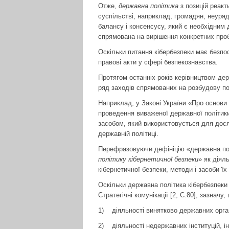
Отже,
державна політика
з позицій реакт
суспільстві, наприклад, громадян, неуря
балансу і консенсусу, який є необхідним 
спрямована на вирішення конкретних проб
Оскільки питання кібербезпеки має безпо
правові акти у сфері безпекознавства.
Протягом останніх років керівництвом дер
ряд заходів спрямованих на розбудову пов
Наприклад, у Законі України «Про основи
проведення виваженої державної політики»
засобом, який використовується для дося
державній політиці.
Перефразовуючи дефініцію «державна політ
політику кібернетичної безпеки
» як діял
кібернетичної безпеки, методи і засоби їх
Оскільки державна політика кібербезпеки
Стратегічні комунікації [2, С.80], зазначу
1) діяльності винятково державних орга
2) діяльності недержавних інституцій, ін