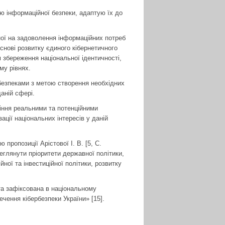
ою інформаційної безпеки, адаптую їх до
ної на задоволення інформаційних потреб
снові розвитку єдиного кібернетичного
м збереження національної ідентичності,
му рівнях.
безпеками з метою створення необхідних
аній сфері.
іння реальними та потенційними
ції національних інтересів у даній
пропозиції Арістової І. В. [5, C.
реглянути пріоритети державної політики,
ної та інвестиційної політики, розвитку
та зафіксована в національному
ечення кібербезпеки України» [15].