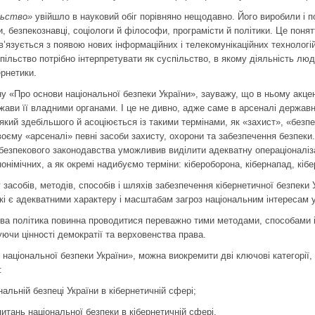
льство»
увійшло в науковий обіг порівняно нещодавно. Його виробили і 
, безпекознавці, соціологи й філософи, програмісти й політики. Це поня
ов’язується з появою нових інформаційних і телекомунікаційних технологій
спільство потрібно інтерпретувати як суспільство, в якому діяльність люд
рнетики.
 «Про основи національної безпеки України», зауважу, що в ньому акцент
ержави її владними органами. І це не дивно, адже саме в арсена­лі держав
кий здебільшого й асоціюється із такими тер­мінами, як «захист», «безпек
своєму «арсеналі» певні засоби захисту, охорони та забезпечення безпе
рбезпекового законодавства уможливив виділити адекватну операціоналіза
онімічних, а як окремі надибуємо терміни: кібероборона, кібернапад, кібе
 засобів, методів, способів і шляхів забезпечення кібернетичної безпек
кі є адекватними характеру і масштабам загроз націо­нальним інтересам 
ва політика повинна проводитися переважно тими методами, способами і
уючи цінності демократії та верховенства права.
національної безпеки України», можна виокремити дві ключові категорії,
:
альній безпеці Украї­ни в кібернетичній сфері;
итань національної без­пеки в кібернетичній сфері.