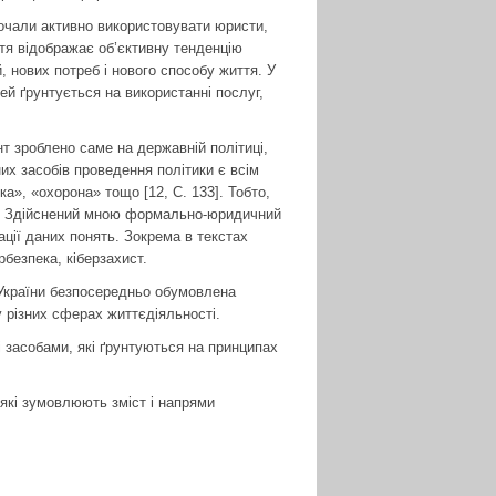
почали активно використовувати юристи,
ття відображає об’єктивну тенденцію
, нових потреб і нового способу життя. У
ей ґрунтується на використанні послуг,
 зробле­но саме на державній політиці,
них засобів проведення політики є всім
а», «охорона» тощо [12, С. 133]. Тобто,
ки. Здійснений мною формально-юридичний
ції даних понять. Зокрема в текстах
рбезпека, кіберзахист.
и України безпосередньо обумовлена
у різних сферах життєдіяльності.
 засобами, які ґрунтуються на принципах
 які зумовлюють зміст і напрями