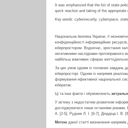
It was emphasized that the list of state poli
quick reaction and taking of the appropriat
Key words: cybersecurity, cyberspace, state p
Національна безпека України, її економіч
конфіденційності інформаційних ресурсів
кіберпростором. Водночас, зростання зал
негативними наслідками протиправного вик
найбільш важливих сферах життєдіяльнос
За цих умов одним із головних завдань д
кіберпросторі. Одним із напрямів реаліза
формування ефективної національної сис
кібератак.
Ці та інші факти і обумовлюють
актуальн
У зв’язку з недостатнім розвитком інформ
досліджуватися лише останніми роками. В
А. [2-5], Рудник Л. І. [6-7], Діордіца І. В. 
Метою
даної статті визначення напрямів 