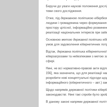
Беручи до уваги наукові положення дослі
теми свого дослідження.
Отже, під
державною політикою кібербез
людини і громадянина через формування в
простору цілісної, інформаційно розвинено
реалізації національних інтересів при за
Основною
метою державної політики кіб
умов для задоволення кібернетичних потре
Відтак,
державна політика кібернетичної
кіберзагрозами та небезпеками з метою з
сфері.
Нині, не всі нормативно-правові акти від
156], яка зазначила, що для реалізації на
розробити нові концептуальні підходи щод
інформаційного (кібернетичного – авт.) за
Щодо напрямів державної політики кібербе
законодавстві. Нині такі спроби було зро
В даному законі напрями державної політ