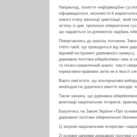
Наприклад, поняття
«інформаційне суспі
інформаціологи, економісти й маркетологи
нового етапу еволюції цивілізації, який п
зв’язку із цим, пропоную кібернетичне су
що надаються за допомогою надбань кібе
Повертаючись до аналізу положень Закону
тобто такій, що проводиться від іме­ні д
відомий інструмент державного примусу, я
державна політика кібербезпеки і має в 
та логіко-семантичний аналіз тексті кібе
нормативно-правових актів не в якості син
Варто пам’ятати, що альтернатива вибору
необхідністю доречного вжиття заходів, я
Також зазначу, що державна кібербезпеко
реалізації національних інтересів, врахов
Базуючись на Законі України «Про основи 
державної політики кібернетичної безпеки
1) загрози національним інтересам і націон
2) основні напрями державної політики з п