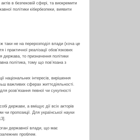
актів в безпековій сфері, та виокремити
авної політики кібербезпеки, виявити
ж таки не на перерозподіл влади (хоча це
я і практичної реалізації обов’язкових
я держава, то призначення політики
авна політика, тому що пов’язана з
ії національних інтересів, вирішення
ільш важливих сферах життєдіяльності.
для розв’язання певної чи сукупності
бі держави, а вміщує дії всіх акторів
и чи пропозиції. Для української науки
3].
орган державної влади, що має
мозалежних проблем.