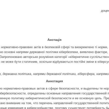
доцен
Анотація
нормативно-правових актів в безпековій сфері та виокремлено ті норми,
ено основні напрями державної політики кібербезпеки, виявлено фактори,
. Запропоновано авторське розуміння категорії «кібернетичне суспільство
 не може бути статичним, оскільки відбуваються постійні зміни в кіберсу
ір, державна політика, напрями державної політики, кіберсфера, напрями
Аннотация
из нормативно-правовых актов в сфере безопасности, и выделены те но
ибербезопасности, определены основные направления государственной 
енную политику кибернетической безопасности и ее основную цель. Пр
ано внимание на том, что перечень направлений государственной полит
нные изменения в киберсообществе, поэтому существует потребность б