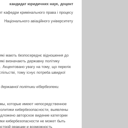
кандидат юридичних наук, доцент
т кафедри кримінального права і процесу
Національного авіаційного університету
 які мають безпосереднє відношення до
 які визначають державну політику
». Акцентовано увагу на тому, що перелік
спільстві, тому існує потреба швидкої
 державної політики кібербезпеки.
рмы, которые имеют непосредственное
политики кибербезопасности, выявлены
едложено авторское видение категории
ики кибербезопасности не может быть
ыстрой реакции и возможность