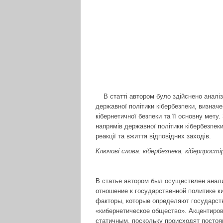
В статті автором було здійснено аналіз 
державної політики кібербезпеки, визнач
кібернетичної безпеки та її основну мету
напрямів державної політики кібербезпеки
реакції та вжиття відповідних заходів.
Ключові слова: кібербезпека, кіберпрост
В статье автором был осуществлен анал
отношение к государственной политике к
факторы, которые определяют государств
«кибернетическое общество». Акцентиров
статичным, поскольку происходят постоя