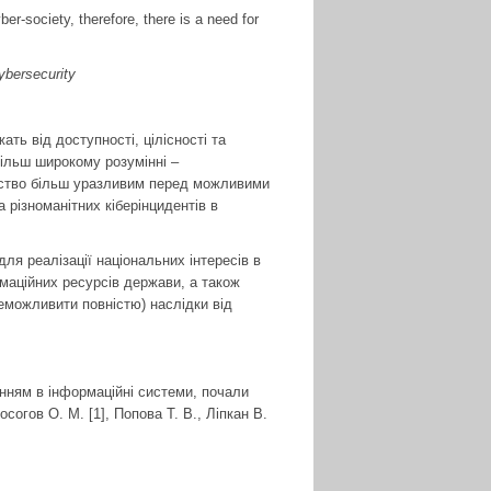
er-society, therefore, there is a need for
cybersecurity
ть від доступності, цілісності та
більш широкому розумінні –
льство більш уразливим перед можливими
 різноманітних кіберінцидентів в
я реалізації національних інтересів в
рмаційних ресурсів держави, а також
еможливити повністю) наслідки від
енням в інформаційні системи, почали
гов О. М. [1], Попова Т. В., Ліпкан В.