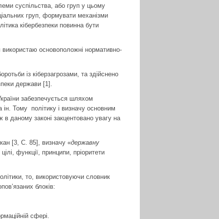
леми суспільства, або груп у цьому
оціальних груп, формувати механізми
літика кібербезпеки повинна бути
ня використаю основоположні нормативно-
ротьби із кіберзагрозами, та здійснено
пеки держави [1].
 України забезпечується шляхом
а ін. Тому політику і визначу основним
ж в даному законі закцентовано увагу на
н [3, С. 85], визначу «
державну
цілі, функції, принципи, пріоритети
політики, то, використовуючи словник
пов’язаних блоків:
рмаційній сфері.