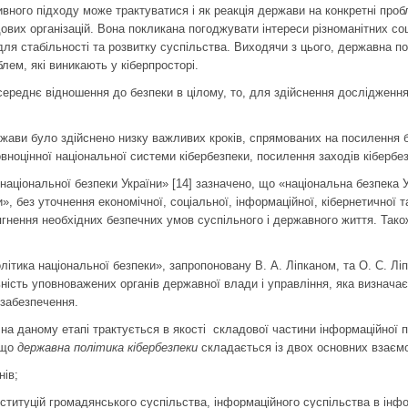
ивного підходу може трактуватися і як реакція держави на конкретні проб
дових організацій. Вона покликана погоджувати інтереси різноманітних с
для стабільності та розвитку суспільства. Виходячи з цього, державна по
лем, які виникають у кіберпросторі.
середнє відношення до безпеки в цілому, то, для здійснення досліджен
жави було здійснено низку важливих кроків, спрямованих на посилення бо
ноцінної національної системи кібербезпеки, посилення заходів кібербез
 національної безпеки України» [14] зазначено, що «національна безпека
, без уточнення економічної, соціальної, інформаційної, кібернетичної т
гнення необхідних безпеч­них умов суспільного і державного життя. Тако
ика національної безпеки», запропоновану В. А. Ліпканом, та О. С. Ліпка
ьність уповноважених органів державної влади і управління, яка визначає 
 забезпечення.
 на даному етапі трактується в якості складової частини інформаційної 
, що
державна політика кібербезпеки
складається із двох основних взаємо
нів;
ституцій громадянського суспільства, інформаційного суспільства в інфо