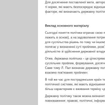
Для досягнення поставленої мети, авто
ті норми, які мають безпосереднє відноше
фактори, які визначають державну політик
Виклад основного матеріалу
Сьогодні поняття політики втрачає свою 
лежить в основі), а на задоволення потре
для суспільства рішень по тому чи іншом
полягає у визначенні суті проблеми, розв
діяльністю зі здійснення державної влади
Отже,
державна політика
– це цілеспрямо
суспільних проблем, формування, досягне
Саме тому Л. Пал визначає державну полі
взаємно пов’язаних проблем».
В той же час для пострадянських країн те
політичної системи, які мають відношенн
більш характерним є вживання терміну «д
Державну політику також можна визначити
повноваження: правові, політичні, інфор