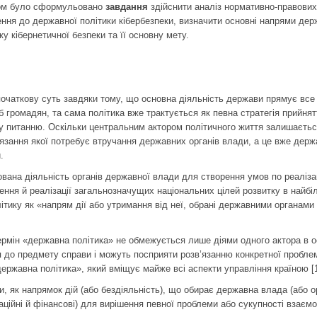
ром було сформульовано
завдання
здійснити аналіз нормативно-правових 
ння до державної політики кібербезпеки, визначити основні напрями держ
у кібернетичної безпеки та її основну мету.
початкову суть завдяки тому, що основна діяльність держави прямує все 
б громадян, та сама політика вже трактується як певна стратегія прийнятт
у питанню. Оскільки центральним актором політичного життя залишаєтьс
’язання якої потребує втручання державних органів влади, а це вже держ
.
вана діяльність органів державної влади для створення умов по реалізац
ння й реалізації загальнозначущих національних цілей розвитку в найб
тику як «напрям дії або утримання від неї, обрані державними органами 
рмін «державна політика» не обмежується лише діями одного актора в осо
я до предмету справи і можуть посприяти розв’язанню конкретної проблем
ержавна політика», який вміщує майже всі аспекти управління країною [1
, як напрямок дій (або бездіяльність), що обирає державна влада (або 
маційні й фінансові) для вирішення певної проблеми або сукупності взає