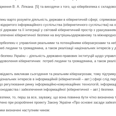
дження В. А. Ліпкана [5] та виходячи з того, що кібербезпека є складов
пеки
варто розуміти діяльність держави в кібернетичній сфері, спрямова
ідкритого інформаційного суспільства (кібернетичного суспільства) на о
ї держави та її інтеграції у світовий кібернетичний простір з урахування
безпеченні кібернетичної безпеки на внутрішньодержавному та міжнародно
ербезпеки
є управління реальними та потенційними кіберзагрозами та не
б людини та громадянина, а також реалізації національних інтересів у д
 безпеки України
– діяльність державно-правових інституцій щодо управл
адоволення кібернетичних потреб людини та громадянина, а також реаліза
повідають викликам сьогодення та реальним кіберзагрозам, тому підтримую 
ціональних інтересів в інформаційній (кібернетичній – авт.) сфері слід пе
о регулювання ринку інформаційно-комунікаційних технологій, інформацій
конодавства і забезпечення інформаційної (кібернетичної – авт.) безпеки.
зпеки, то, перш за все, зауважу, що вона повинна бути чітко визначена 
блено при розробленні проекту Закону України «Про основні засади забезп
ики визначені наступним чином: