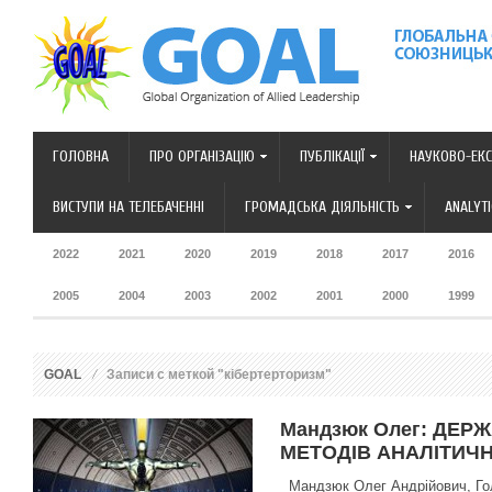
ГОЛОВНА
ПРО ОРГАНІЗАЦІЮ
ПУБЛІКАЦІЇ
НАУКОВО-ЕКС
ВИСТУПИ НА ТЕЛЕБАЧЕННІ
ГРОМАДСЬКА ДІЯЛЬНІСТЬ
ANALYT
2022
2021
2020
2019
2018
2017
2016
2005
2004
2003
2002
2001
2000
1999
GOAL
Записи с меткой "кібертерторизм"
Мандзюк Олег: ДЕР
МЕТОДІВ АНАЛІТИЧН
Мандзюк Олег Андрійович, Голо