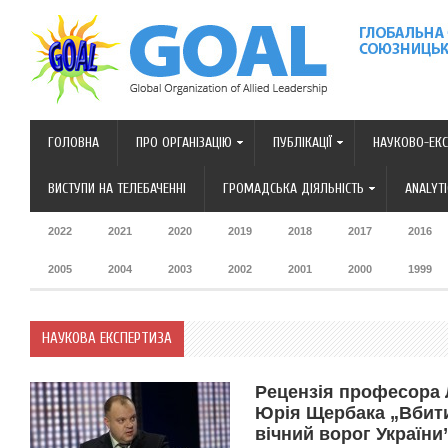
ГОЛОВНА
ПРО ОРГАНІЗАЦІЮ
ПУБЛІКАЦІЇ
НАУКОВО-ЕКС
ВИСТУПИ НА ТЕЛЕБАЧЕННІ
ГРОМАДСЬКА ДІЯЛЬНІСТЬ
ANALYT
2022
2021
2020
2019
2018
2017
2016
2005
2004
2003
2002
2001
2000
1999
НАУКОВА ЕКСПЕРТИЗА
Рецензія професора Л
Юрія Щербака „Вбити
вічний ворог України