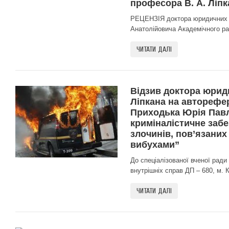
професора В. А. Ліпк
РЕЦЕНЗІЯ доктора юридичних 
Анатолійовича Академічного рад
ЧИТАТИ ДАЛІ
Відзив доктора юриди
Ліпкана на авторефер
Приходька Юрія Павл
криміналістичне заб
злочинів, пов’язаних
вибухами”
До спеціалізованої вченої ради
внутрішніх справ ДП – 680, м. К
ЧИТАТИ ДАЛІ