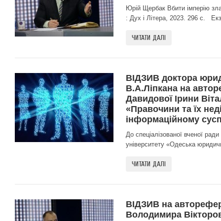
Юрій Щербак Вбити імперію зла:
: Дух і Літера, 2023. 296 с. Екз
ЧИТАТИ ДАЛІ
ВІДЗИВ доктора юрид
В.А.Ліпкана на автор
Давидової Ірини Віта
«Правочини та їх нед
інформаційному сусп
До спеціалізованої вченої ради
університету «Одеська юридичн
ЧИТАТИ ДАЛІ
ВІДЗИВ на авторефер
Володимира Вікторов