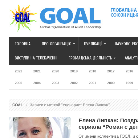
ГОЛОВНА
ПРО ОРГАНІЗАЦІЮ
ПУБЛІКАЦІЇ
НАУКОВО-ЕКС
ВИСТУПИ НА ТЕЛЕБАЧЕННІ
ГРОМАДСЬКА ДІЯЛЬНІСТЬ
ANALYT
2022
2021
2020
2019
2018
2017
2016
2005
2004
2003
2002
2001
2000
1999
GOAL
Записи с меткой "сценарист Елена Липкан"
Елена Липкан: Позд
сериала “Роман с де
От имени коллектива ГОСЛ, и 