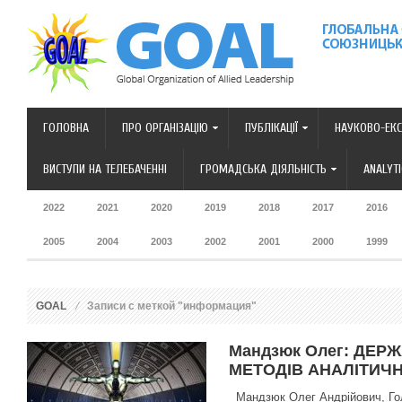
ГОЛОВНА
ПРО ОРГАНІЗАЦІЮ
ПУБЛІКАЦІЇ
НАУКОВО-ЕКС
ВИСТУПИ НА ТЕЛЕБАЧЕННІ
ГРОМАДСЬКА ДІЯЛЬНІСТЬ
ANALYT
2022
2021
2020
2019
2018
2017
2016
2005
2004
2003
2002
2001
2000
1999
GOAL
Записи с меткой "информация"
Мандзюк Олег: ДЕР
МЕТОДІВ АНАЛІТИЧН
Мандзюк Олег Андрійович, Голо