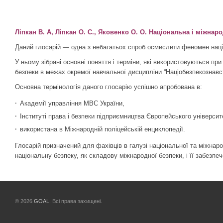
Ліпкан В. А, Ліпкан О. С., Яковенко О. О. Національна і міжнаро
Даний глосарій — одна з небагатьох спроб осмислити феномен націо
У ньому зібрані основні поняття і терміни, які використовуються п
безпеки в межах окремої навчальної дисципліни “Націобезпекознавс
Основна термінологія даного глосарію успішно апробована в:
Академії управління МВС України,
Інституті права і безпеки підприємництва Європейського університ
використана в Міжнародній поліцейській енциклопедії.
Глосарій призначений для фахівців в галузі національної та міжна
національну безпеку, як складову міжнародної безпеки, і її забезпеч
© 2026
GOAL
. Всі права захищені.