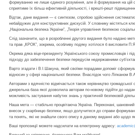
формуванню не лише єдиного розуміння, але й формування на цій осн
сприятиме їх більш ефективній діяльності, і врешті-решт підвищенн
Відтак, дане видання — є синтезом, спробою здійснення систематиз
небайдужих для конструктивних дискусій. У словнику містяться клю
„Національна безпека України”, „Теорія управління безпекою соціаль
Слід зазначити, що в розробленні другого видання було надано мет
та прав „КРОК”, зокрема, особливу подяку хотілося б висловити П.Я
Окрема дяка віце-президенту Українського союзу промисловців і пі
підходу до забезпечення безпеки передусім недержавними суб’єкта
Варто згадати і В.І.Шакуна, який своїми порадами допоміг сформув
відносин у сфері національної безпеки. Внаслідок чого Ліпканом В.
Авторами з вдячністю відмічається також керівництво громадської ор
джерельна база якої дозволила авторам по-новому підійти до надан
можливість застування набутих знань у практичній безпековій діяль
Наша мета — стабільно процвітаюча Україна. Переконані, шановний
внесок у скарбницю безпеки, якщо долучитеся до справи формуванн
та понять, які не знайшли свого опису в даному виданні або щодо я
Ваші пропозиції можете надсилати на електронну адресу:
academic
Вдячний за співпрацю, безпечного Вам майбуття!