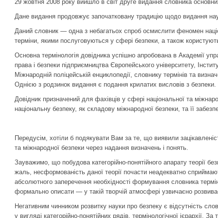
29 жовтня 2008 року вийшло в світ друге видання словника основних
Дане видання продовжує започатковану традицію щодо видання нау
Даний словник — одна з небагатьох спроб осмислити феномен націона
терміни, якими послуговуються у сфері безпеки, а також користуют
Основна термінологія довідника успішно апробована в Академії упра
права і безпеки підприємництва Європейського університету, Інстит
Міжнародній поліцейській енциклопедії, словнику термінів та визна
Однією з родзинок видання є подання крилатих висловів з безпеки.
Довідник призначений для фахівців у сфері національної та міжнар
національну безпеку, як складову міжнародної безпеки, та її забезп
Передусім, хотіли б подякувати Вам за те, що виявили зацікавленіс
та міжнародної безпеки через надання визначень і понять.
Зауважимо, що побудова категорійно-понятійного апарату теорії безп
жаль, несформованість даної теорії почасти неадекватно сприймають
абсолютного заперечення необхідності формування словника терміні
формально описати — у такій творчій атмосфері узвичаєно розвиває
Негативним чинником розвитку науки про безпеку є відсутність сло
у вигляді категорійно-понятійних рядів, термінологічної ієрархії. З