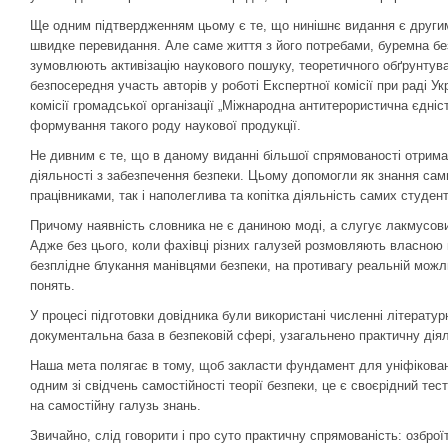
Ще одним підтвердженням цьому є те, що нинішнє видання є другим.
швидке перевидання. Але саме життя з його потребами, буремна без
зумовлюють активізацію наукового пошуку, теоретичного обґрунтува
безпосередня участь авторів у роботі Експертної комісії при раді У
комісії громадської організації „Міжнародна антитерористична єдні
формування такого роду наукової продукції.
Не дивним є те, що в даному виданні більшої спрямованості отримал
діяльності з забезпечення безпеки. Цьому допомогли як знання сами
працівниками, так і наполеглива та копітка діяльність самих студенті
Причому наявність словника не є даниною моді, а слугує лакмусови
Адже без цього, коли фахівці різних галузей розмовляють власною 
безплідне блукання манівцями безпеки, на противагу реальній можли
понять.
У процесі підготовки довідника були використані численні літератур
документальна база в безпековій сфері, узагальнено практичну діяль
Наша мета полягає в тому, щоб закласти фундамент для уніфікованог
одним зі свідчень самостійності теорії безпеки, це є своєрідний т
на самостійну галузь знань.
Звичайно, слід говорити і про суто практичну спрямованість: озброї